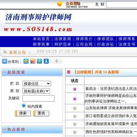
名 称
本站首页
|
法律新闻
|
律师简介
|
律师团队
|
律师博客
附带民事
|
辩护范本
|
公司合同
|
行政诉讼
|
法律文书
欢迎进入山东刑事律师网（www.sos148.com)
008/10/29 17:18:38]
最新公告
：
济南刑事辩护律师网是由在济南享有声誉的刑事辩护
0
分享到：
wyer 2009/8/12 11:20:01]
>> 超 级 搜 索
【法律新闻】
共有
14
条新闻
状态
栏 目
最高法：法官违纪违法是人民法
类 别
济南刑事辩护律师网是由在山东
关键词
的刑事诉讼法律网站之一。
站内搜索
山东知名律师 济南龙奥律师事
浙江省部委成立叔侄强奸杀人冤
济南通报损害发展环境案件 滥
>> 热 点 新 闻
酒壮色胆强奸伤害精神病妇女 