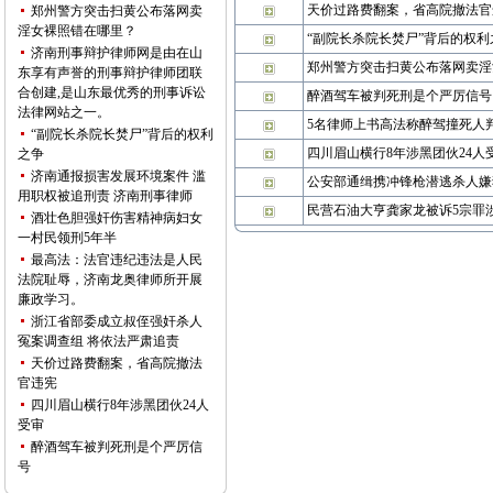
天价过路费翻案，省高院撤法官
郑州警方突击扫黄公布落网卖
淫女裸照错在哪里？
“副院长杀院长焚尸”背后的权利
济南刑事辩护律师网是由在山
郑州警方突击扫黄公布落网卖淫
东享有声誉的刑事辩护律师团联
合创建,是山东最优秀的刑事诉讼
醉酒驾车被判死刑是个严厉信号
法律网站之一。
5名律师上书高法称醉驾撞死人
“副院长杀院长焚尸”背后的权利
四川眉山横行8年涉黑团伙24人
之争
济南通报损害发展环境案件 滥
公安部通缉携冲锋枪潜逃杀人嫌
用职权被追刑责 济南刑事律师
民营石油大亨龚家龙被诉5宗罪涉
酒壮色胆强奸伤害精神病妇女
一村民领刑5年半
最高法：法官违纪违法是人民
法院耻辱，济南龙奥律师所开展
廉政学习。
浙江省部委成立叔侄强奸杀人
冤案调查组 将依法严肃追责
天价过路费翻案，省高院撤法
官违宪
四川眉山横行8年涉黑团伙24人
受审
醉酒驾车被判死刑是个严厉信
号