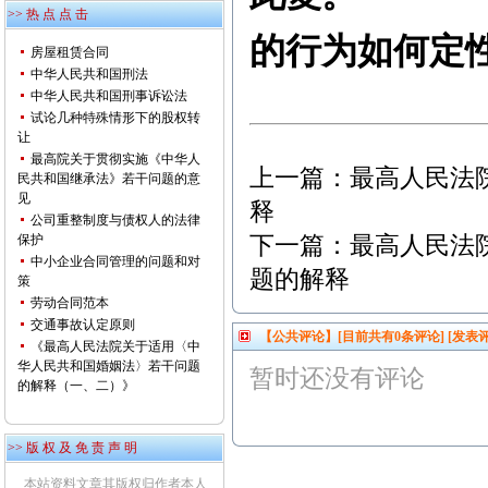
>> 热 点 点 击
的行为如何定
房屋租赁合同
中华人民共和国刑法
中华人民共和国刑事诉讼法
试论几种特殊情形下的股权转
让
最高院关于贯彻实施《中华人
上一篇：
最高人民法
民共和国继承法》若干问题的意
见
释
公司重整制度与债权人的法律
保护
下一篇：
最高人民法
中小企业合同管理的问题和对
题的解释
策
劳动合同范本
交通事故认定原则
【公共评论】[目前共有
0
条评论]
[发表评
《最高人民法院关于适用〈中
华人民共和国婚姻法〉若干问题
暂时还没有评论
的解释（一、二）》
>> 版 权 及 免 责 声 明
本站资料文章其版权归作者本人