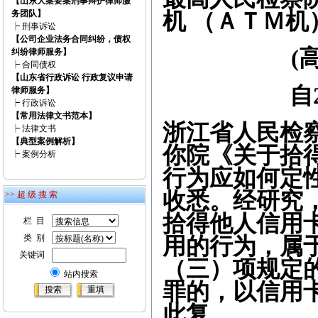
【山东大案要案刑事辩护律师服
务团队】
机 （ＡＴＭ机
┝
刑事诉讼
【公司企业法务合同纠纷，债权
(
纠纷律师服务】
┝
合同债权
【山东省行政诉讼 行政复议申请
自
律师服务】
┝
行政诉讼
【常用法律文书范本】
浙江省人民检
┝
法律文书
【典型案例解析】
你院《关于拾
┝
案例分析
行为应如何定性的
收悉。经研究
>> 超 级 搜 索
拾得他人信用
栏 目
类 别
用的行为，属
关键词
（三）项规定
站内搜索
罪的，以信用
此复。