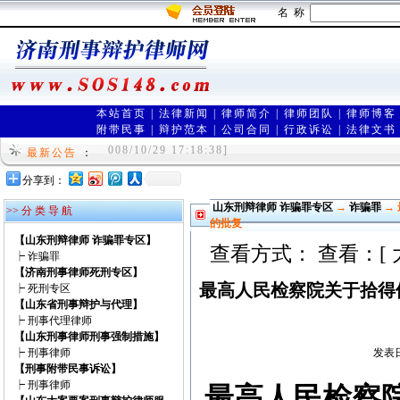
名 称
本站首页
|
法律新闻
|
律师简介
|
律师团队
|
律师博客
附带民事
|
辩护范本
|
公司合同
|
行政诉讼
|
法律文书
欢迎进入山东刑事律师网（www.sos148.com)
008/10/29 17:18:38]
最新公告
：
济南刑事辩护律师网是由在济南享有声誉的刑事辩护
分享到：
wyer 2009/8/12 11:20:01]
山东刑辩律师 诈骗罪专区
→
诈骗罪
→
>> 分 类 导 航
的批复
【山东刑辩律师 诈骗罪专区】
查看方式： 查看：[
┝
诈骗罪
【济南刑事律师死刑专区】
最高人民检察院关于拾得
┝
死刑专区
【山东省刑事辩护与代理】
┝
刑事代理律师
【山东刑事律师刑事强制措施】
┝
刑事律师
发表日
【刑事附带民事诉讼】
┝
刑事律师
最高人民检察